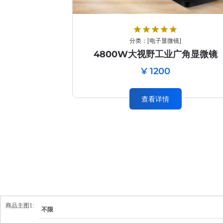
star
star
star
star
star
分类：
[
电子显微镜
]
4800W大视野工业广角显微镜
¥ 1200
查看详情
商品主图1:
不限