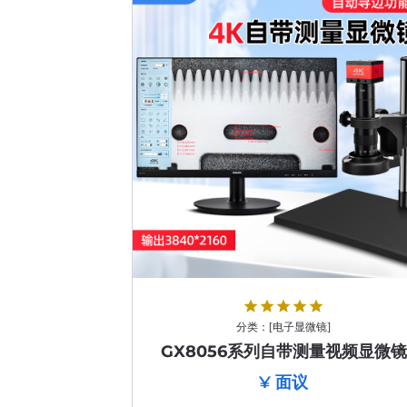
star
star
star
star
star
分类：
[
电子显微镜
]
GX8056系列自带测量视频显微镜
¥ 面议