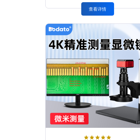
查看详情
star
star
star
star
star