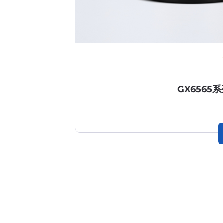
GX656