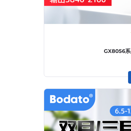
GX805