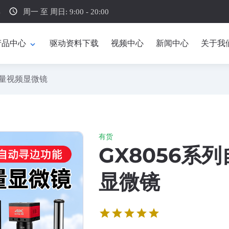
schedule
4
周一 至 周日: 9:00 - 20:00
产品中心
驱动资料下载
视频中心
新闻中心
关于我
expand_more
测量视频显微镜
有货
GX8056系
显微镜
star
star
star
star
star