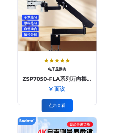
star
star
star
star
star
电子显微镜
ZSP7050-FLA系列万向摆臂体视显微镜
¥ 面议
点击查看