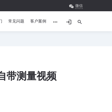
微信
wechat
们
常见问题
客户案例
more_horiz
login
search
列自带测量视频