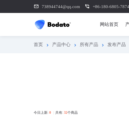
mail_outline
phone_in_talk
738944744@qq.com
+86-180-6805-787
网站首页
首页
产品中心
所有产品
发布产品
chevron_right
chevron_right
chevron_right
今日上新:
0
|
共有:
32
个商品