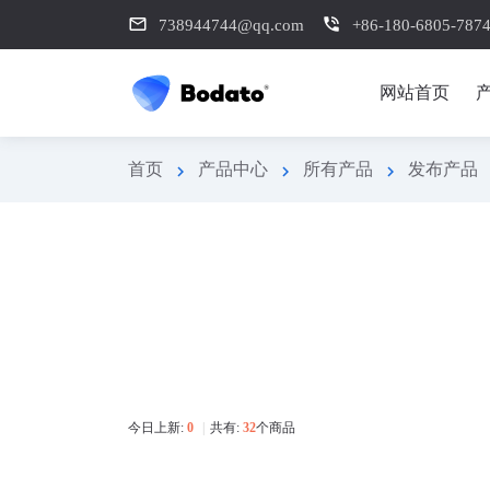
mail_outline
phone_in_talk
738944744@qq.com
+86-180-6805-787
网站首页
首页
产品中心
所有产品
发布产品
chevron_right
chevron_right
chevron_right
今日上新:
0
|
共有:
32
个商品