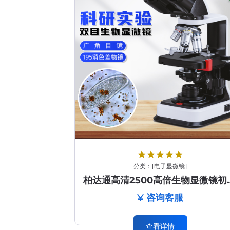
star
star
star
star
star
分类：
[
电子显微镜
]
柏达通高清2500高倍生物
¥ 咨询客服
查看详情