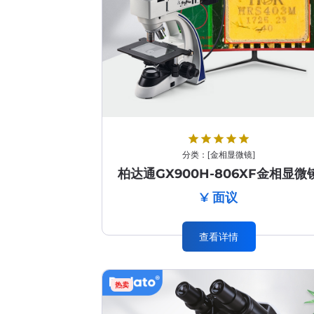
star
star
star
star
star
分类：
[
金相显微镜
]
柏达通GX900H-806XF金相显微
¥ 面议
查看详情
热卖