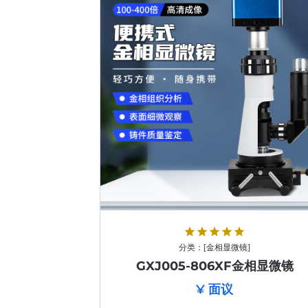
star
star
star
star
star
分类：
[
金相显微镜
]
GXJ005-806XF金相显微镜
¥ 面议