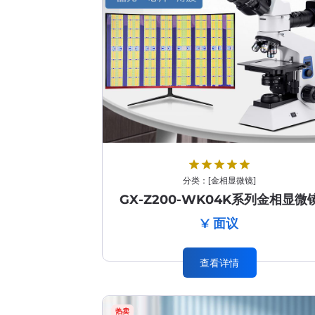
star
star
star
star
star
分类：
[
金相显微镜
]
GX-Z200-WK04K系列金相显微
¥ 面议
查看详情
热卖